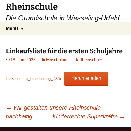
Zum
Rheinschule
Inhalt
Die Grundschule in Wesseling-Urfeld.
springen
Suchen
Menü
nach:
Einkaufsliste für die ersten Schuljahre
18. Juni 2026
Einschulung
Rheinschule
Herunterladen
Einkaufsliste_Einschulung_2026
Beitragsnavigation
←
Wir gestalten unsere Rheinschule
nachhaltig
Kinderrechte Superkräfte
→