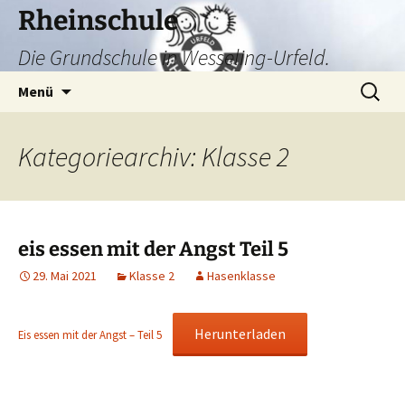
Zum
Rheinschule
Inhalt
Die Grundschule in Wesseling-Urfeld.
springen
Suchen
Menü
nach:
Kategoriearchiv: Klasse 2
eis essen mit der Angst Teil 5
29. Mai 2021
Klasse 2
Hasenklasse
Herunterladen
Eis essen mit der Angst – Teil 5