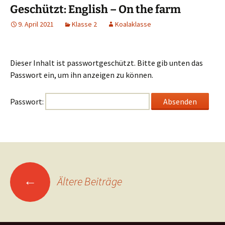
Geschützt: English – On the farm
9. April 2021
Klasse 2
Koalaklasse
Dieser Inhalt ist passwortgeschützt. Bitte gib unten das
Passwort ein, um ihn anzeigen zu können.
Passwort:
Beitragsnavigation
←
Ältere Beiträge