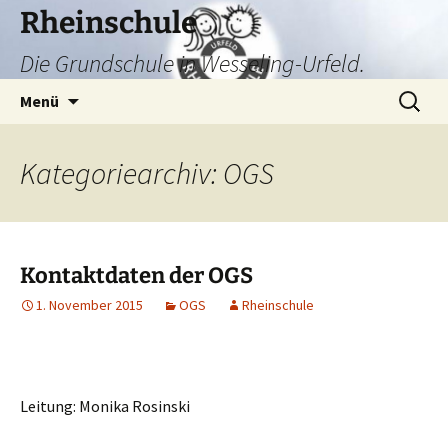
Zum
Rheinschule
Inhalt
Die Grundschule in Wesseling-Urfeld.
springen
Suchen
Menü
nach:
Kategoriearchiv: OGS
Kontaktdaten der OGS
1. November 2015
OGS
Rheinschule
Leitung: Monika Rosinski