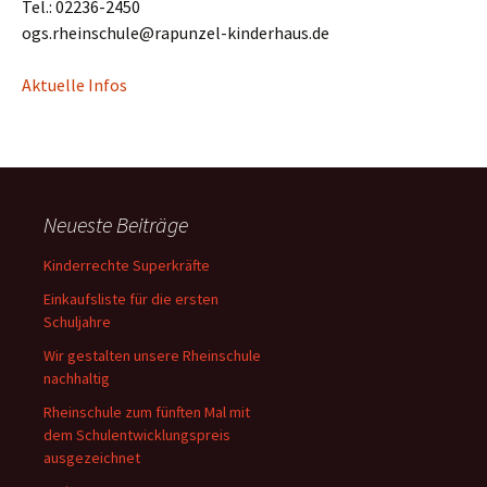
Tel.: 02236-2450
ogs.rheinschule@rapunzel-kinderhaus.de
Aktuelle Infos
Neueste Beiträge
Kinderrechte Superkräfte
Einkaufsliste für die ersten
Schuljahre
Wir gestalten unsere Rheinschule
nachhaltig
Rheinschule zum fünften Mal mit
dem Schulentwicklungspreis
ausgezeichnet