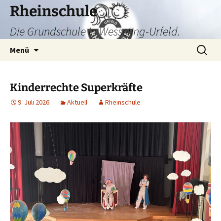
Zum
Rheinschule
Inhalt
Die Grundschule in Wesseling-Urfeld.
springen
Suchen
Menü
nach:
Kinderrechte Superkräfte
9. Juli 2026
Aktuell
Rheinschule