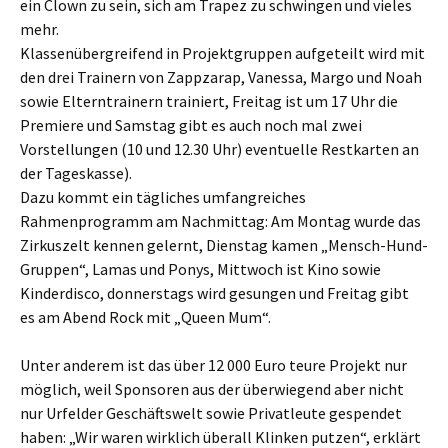
ein Clown zu sein, sich am Trapez zu schwingen und vieles
mehr.
Klassenübergreifend in Projektgruppen aufgeteilt wird mit
den drei Trainern von Zappzarap, Vanessa, Margo und Noah
sowie Elterntrainern trainiert, Freitag ist um 17 Uhr die
Premiere und Samstag gibt es auch noch mal zwei
Vorstellungen (10 und 12.30 Uhr) eventuelle Restkarten an
der Tageskasse).
Dazu kommt ein tägliches umfangreiches
Rahmenprogramm am Nachmittag: Am Montag wurde das
Zirkuszelt kennen gelernt, Dienstag kamen „Mensch-Hund-
Gruppen“, Lamas und Ponys, Mittwoch ist Kino sowie
Kinderdisco, donnerstags wird gesungen und Freitag gibt
es am Abend Rock mit „Queen Mum“.
Unter anderem ist das über 12 000 Euro teure Projekt nur
möglich, weil Sponsoren aus der überwiegend aber nicht
nur Urfelder Geschäftswelt sowie Privatleute gespendet
haben: „Wir waren wirklich überall Klinken putzen“, erklärt