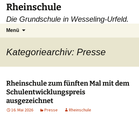
Zum
Rheinschule
Inhalt
Die Grundschule in Wesseling-Urfeld.
springen
Suchen
Menü
nach:
Kategoriearchiv: Presse
Rheinschule zum fünften Mal mit dem
Schulentwicklungspreis
ausgezeichnet
16. Mai 2026
Presse
Rheinschule