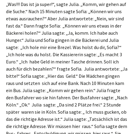
„Was!!! Das ist ja super!“, sagte Julia. „Komm, wir gehen auf
die Suche.“ Nach 15 Minuten sagte Sofia: „Können wir uns
etwas ausrauchen?“ Aber Julia antwortete: „Nein, wir sind
fast da.“ Dann fragte Sofia: „Können wir uns etwas in der
Bäckerei holen?“ Julia sagte: „Ja, komm. Ich habe auch
Hunger.“ Julia und Sofia gingen in die Bäckerei und Julia
sagte: „Ich hole mir eine Brezel. Was holst du dir, Sofia?“
„Ich hole was du holst. Die Kassiererin sagte: „Es macht 3
Euro.“ „Ich habe Geld in meiner Tasche drinnen. Soll ich
auch für dich bezahlen?“ fragte Sofia. Julia antwortete: „Ja
bitte!“ Sofia sagte: „Hier das Geld.“ Die Mädchen gingen
raus und setzten sich auf eine Bank. Nach 10 Minuten kam
ein Bus. Julia sagte: „Komm wir gehen rein.“ Julia fragte
den Busfahrer wo sie hin fahren. Der Busfahrer sagte: „Nach
Köln.“ „Ok.“ Julia sagte: „Da sind 2 Plätze frei.“ 2 Stunde
später waren sie in Köln. Sofia sagte: „ Ich muss gucken, ob
das die richtige Adresse ist.“ Julia sagte: „Tatsächlich ist das
die richtige Adresse. Wir müssen hier raus.“ Sofia sagte dem
Bus- fahrer: „Entschuldigung wir müssen hier raus.“ Sie