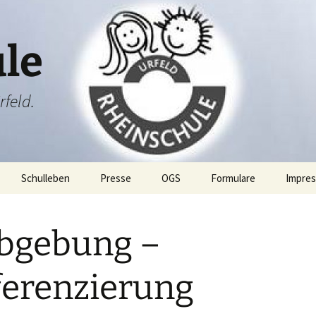
le
rfeld.
Schulleben
Presse
OGS
Formulare
Impre
ang
Projektwoche
bgebung –
Rheini & Rheinia
Rheini & Rheinia reisen
mit dir
bung
St. Martin
Laternenausstellung
ferenzierung
en
Adventsfeier