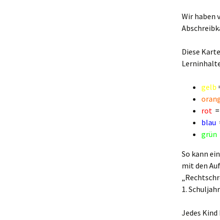
Einschulung
Umgang mit 
I
Wir haben v
R
Abschreibka
u
Rheinschulinfos
Medien
D
E
Diese Karte
Aus unseren Klassen
Gesundheits
B
S
Lerninhalte
Bewegung
S
gelb
=
Gute gesund
oran
S
Konzepte
rot
= 
blau
=
E
grün
G
So kann ein
L
mit den Auf
F
„Rechtschr
1. Schuljah
F
D
Jedes Kind 