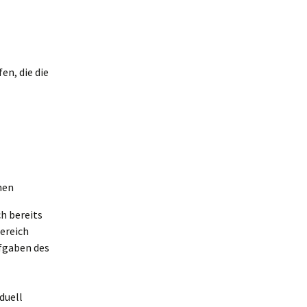
en, die die
hen
ch bereits
Bereich
fgaben des
iduell