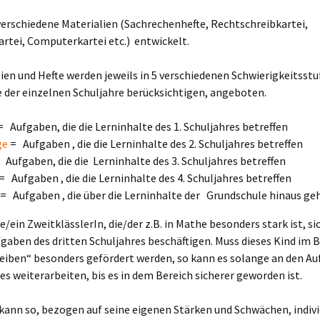
Konflikten
nfos von
Bordzeit
erschiedene Materialien (Sachrechenhefte, Rechtschreibkartei,
heinschulkindern für
rtei, Computerkartei etc.) entwickelt.
nsere neuen I-
ötzchen
rkrankungen
Schulfest
ien und Hefte werden jeweils in 5 verschiedenen Schwierigkeitsstuf
- &
eurlaubungen
o kommen Sie zu uns
RheinschulKinderParlament
Klasse 2000
 der einzelnen Schuljahre berücksichtigen, angeboten.
portunterricht
Klassenfahrten
Zuckerfreier Vormittag
 Aufgaben, die die Lerninhalte des 1. Schuljahres betreffen
e Schule
Tagesstrukturen &
Angebote
ge
= Aufgaben , die die Lerninhalte des 2. Schuljahres betreffen
chulbücher
Karneval
Karneval 2021
Aufgaben, die die Lerninhalte des 3. Schuljahres betreffen
Schulprogramm
Schulklima
 Aufgaben , die die Lerninhalte des 4. Schuljahres betreffen
lternmitwirkung
Sport- & Spielefest
Individuelle Förderung
= Aufgaben , die über die Lerninhalte der Grundschule hinaus ge
Kooperation, Teamarbeit
espräche mit
Grundschulcup
& Partizipation
e/ein ZweitklässlerIn, die/der z.B. in Mathe besonders stark ist, si
ehrerInnen
Leistungserziehung
gaben des dritten Schuljahres beschäftigen. Muss dieses Kind im 
Projekte
Gesundheitsmanagement
arbgebung – Fächer
Gesundheit- &
eiben“ besonders gefördert werden, so kann es solange an den Au
Bewegungskonzept
res weiterarbeiten, bis es in dem Bereich sicherer geworden ist.
Schulversammlung
Gesundes Lehren &
arbgebung –
Lernen
ifferenzierung
Medienkonzept
kann so, bezogen auf seine eigenen Stärken und Schwächen, indiv
JeKits