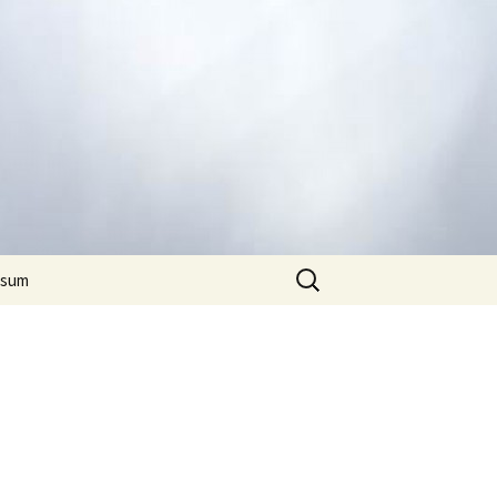
Suchen
ssum
nach: