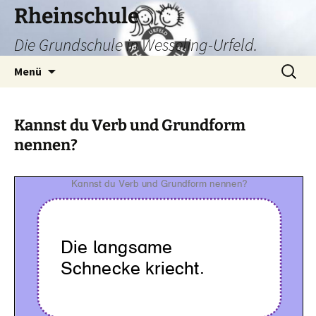
Zum
Rheinschule
Inhalt
Die Grundschule in Wesseling-Urfeld.
springen
Suchen
Menü
nach:
Kannst du Verb und Grundform
nennen?