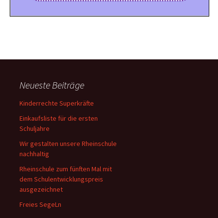
Neueste Beiträge
Kinderrechte Superkräfte
Einkaufsliste für die ersten
Schuljahre
Wir gestalten unsere Rheinschule
nachhaltig
Rheinschule zum fünften Mal mit
dem Schulentwicklungspreis
ausgezeichnet
Freies SegeLn