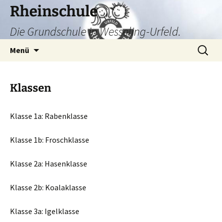
Zum
Rheinschule
Inhalt
Die Grundschule in Wesseling-Urfeld.
springen
Suchen
Menü
nach:
Klassen
Klasse 1a: Rabenklasse
Klasse 1b: Froschklasse
Klasse 2a: Hasenklasse
Klasse 2b: Koalaklasse
Klasse 3a: Igelklasse