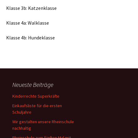
Klasse 3b: Katzenklasse
Klasse 4a: Walklasse
Klasse 4b: Hundeklasse
Neueste Beiträge
Kinderrechte Superkräfte
Einkaufsliste für die ersten
Schuljahre
Wir gestalten unsere Rheinschule
nachhaltig
Rheinschule zum fünften Mal mit