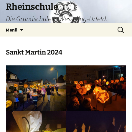
Zum
Rheinschule
Inhalt
Die Grundschule in Wesseling-Urfeld.
springen
Suchen
Menü
nach:
Sankt Martin 2024