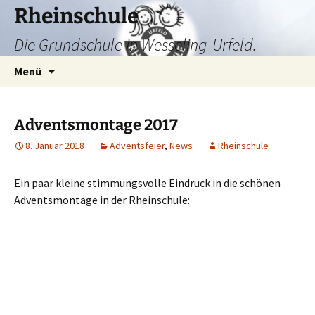
Zum
Rheinschule
Inhalt
Die Grundschule in Wesseling-Urfeld.
springen
Suchen
Menü
nach:
Adventsmontage 2017
8. Januar 2018
Adventsfeier
,
News
Rheinschule
Ein paar kleine stimmungsvolle Eindruck in die schönen
Adventsmontage in der Rheinschule: