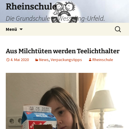
Zum
Rheinschule
Inhalt
Die Grundschule in Wesseling-Urfeld.
springen
Suchen
Menü
nach:
Aus Milchtüten werden Teelichthalter
4. Mai 2020
News
,
Verpackungstipps
Rheinschule