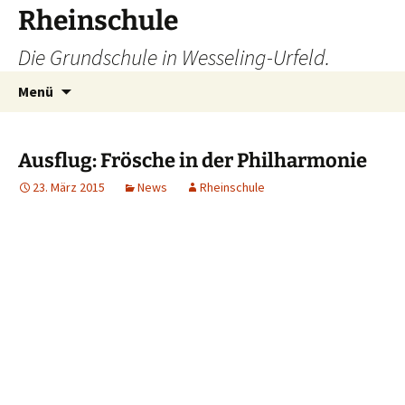
Zum
Rheinschule
Inhalt
Die Grundschule in Wesseling-Urfeld.
springen
Suchen
Menü
nach:
Ausflug: Frösche in der Philharmonie
23. März 2015
News
Rheinschule