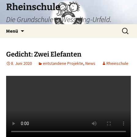
Zum
Rheinschule
Inhalt
Die Grundschule in Wesseling-Urfeld.
springen
Suchen
Menü
nach:
Gedicht: Zwei Elefanten
8. Juni 2020
entstandene Projekte
,
News
Rheinschule