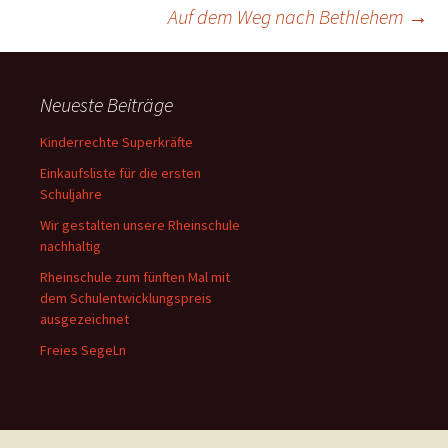
Beitragsnavigation
Auf dem Weg nach Bethlehem
→
Neueste Beiträge
Kinderrechte Superkräfte
Einkaufsliste für die ersten
Schuljahre
Wir gestalten unsere Rheinschule
nachhaltig
Rheinschule zum fünften Mal mit
dem Schulentwicklungspreis
ausgezeichnet
Freies SegeLn