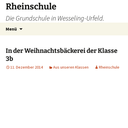
Zum
Rheinschule
Inhalt
Die Grundschule in Wesseling-Urfeld.
springen
Suchen
Menü
nach:
In der Weihnachtsbäckerei der Klasse
3b
11. Dezember 2014
Aus unseren Klassen
Rheinschule