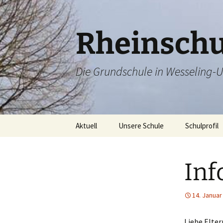
Zum
Inhalt
springen
Rheinschu
Die Grundschule in Wesseling-U
Aktuell
Unsere Schule
Schulprofil
Unterrichtszeiten
Offener Anf
Inf
Kollegium
Arbeitsplan
Sekretariat
Rechtschre
14. Januar
Termine
Hausaufga
Liebe Elter