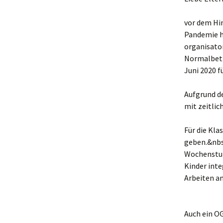
Einschulung
Umgang mit 
I
vor dem Hi
R
u
Pandemie h
Rheinschulinfos
Medien
D
E
organisato
Normalbetr
Aus unseren Klassen
Gesundheit
B
S
Bewegung
Juni 2020 f
S
Gute gesun
Aufgrund d
S
mit zeitli
Konzepte
E
Für die Kla
geben.&nbsp
G
Wochenstund
L
Kinder inte
Arbeiten an
F
F
D
Auch ein OG