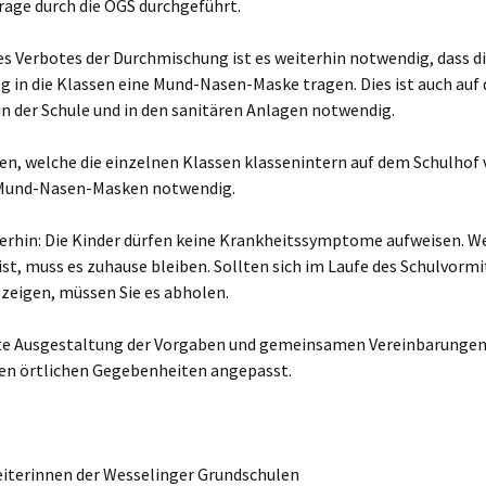
Arbeitsplätze &
rage durch die OGS durchgeführt.
rbeitsplan
Arbeitsbedingungen
Raumkonzept
Schreibzeiten
s Verbotes der Durchmischung ist es weiterhin notwendig, dass di
orstellen
Teamarbeit
 in die Klassen eine Mund-Nasen-Maske tragen. Dies ist auch auf 
Kompasszeit
Klimaschutz
Ei
n der Schule und in den sanitären Anlagen notwendig.
erntagebuch –
Fortbildungskonzept
ochenbuch
SegeL-Zeit
Klasse 1
Mü
Kl
en, welche die einzelnen Klassen klassenintern auf dem Schulhof 
litzlicht
Fliegende Untertassen
Klasse 2
V
Kl
 Mund-Nasen-Masken notwendig.
TEP
Alltagshilfen
Klasse 3
Tipps von
Ba
Kl
B
terhin: Die Kinder dürfen keine Krankheitssymptome aufweisen. W
Rheinschulkindern für
Rheinschulkinder
ist, muss es zuhause bleiben. Sollten sich im Laufe des Schulvorm
Konzeptionelle
Klasse 4
R
Kl
eigen, müssen Sie es abholen.
Grundlagen
Familien- und
entstandene Projekte
Erziehungsberatungsstelle
St
te Ausgestaltung der Vorgaben und gemeinsamen Vereinbarungen 
Logbuch
Logbuch Deutsch
gen örtlichen Gegebenheiten angepasst.
Freies SegeLn
Bastelideen
Im Schnee 2019
Logbuch Kunst
Fliegen
Fl
Logbuch Mathematik
eiterinnen der Wesselinger Grundschulen