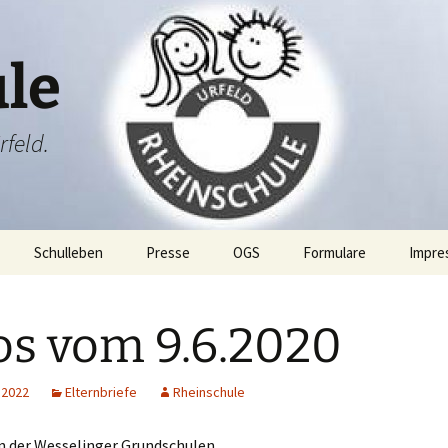
le
rfeld.
Schulleben
Presse
OGS
Formulare
Impre
ang
Projektwoche
os vom 9.6.2020
Rheini & Rheinia
Rheini & Rheinia reisen
mit dir
ibung
St. Martin
Laternenausstellung
 2022
Elternbriefe
Rheinschule
ben
Adventsfeier
n der Wesselinger Grundschulen,