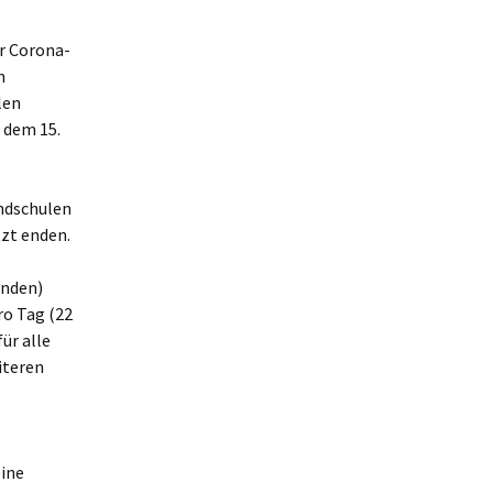
r Corona-
n
len
 dem 15.
undschulen
zt enden.
unden)
ro Tag (22
ür alle
iteren
eine