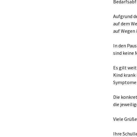
Bedarfsabf
A
Aufgrund de
V
auf dem Weg
auf Wegen i
L
W
In den Paus
B
sind keine
E
Es gilt wei
Kind krank 
Symptome z
Die konkre
die jeweili
Viele Grüße
Ihre Schull