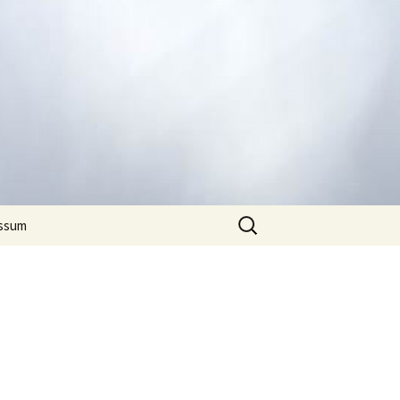
Suchen
ssum
nach: