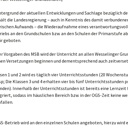
Konflikten
nfos von
Bordzeit
ntergrund der aktuellen Entwicklungen und Sachlage bezüglich de
heinschulkindern für
nsere neuen I-
ält die Landesregierung – auch in Kenntnis des damit verbundene
ötzchen
rkrankungen
Schulfest
rischen Aufwands – die Wiederaufnahme eines verantwortungsvol
iebs an den Grundschulen bzw. an den Schulen der Primarstufe ab
s- &
eurlaubungen
o kommen Sie zu uns
RheinschulKinderParlament
Klasse 2000
ür geboten.
portunterricht
Klassenfahrten
Zuckerfreier Vormittag
de Schule
Tagesstrukturen &
er Vorgaben des MSB wird der Unterricht an allen Wesselinger Gr
Angebote
chulbücher
Karneval
Karneval 2021
chen Versetzungen beginnen und dementsprechend auch zeitverset
Schulprogramm
Schulklima
lternmitwirkung
Sport- & Spielefest
ssen 1 und 2 wird es täglich vier Unterrichtsstunden (20 Wochenst
Individuelle Förderung
; Die Klassen 3 und 4 erhalten vier bis fünf Unterrichtsstunden p
Kooperation, Teamarbeit
espräche mit
Grundschulcup
& Partizipation
en). Innerhalb der Unterrichtsstunden ist bereits eine Lernzeit f
ehrerInnen
Leistungserziehung
griert, sodass im häuslichen Bereich bzw. in der OGS-Zeit keine we
Projekte
Gesundheitsmanagement
fallen.
arbgebung – Fächer
Gesundheit- &
Bewegungskonzept
Schulversammlung
Gesundes Lehren &
arbgebung –
Lernen
ifferenzierung
Medienkonzept
S-Betrieb wird an den einzelnen Schulen angeboten, hierzu wird 
JeKits