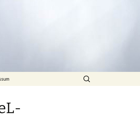
Suchen
ssum
nach:
geL-