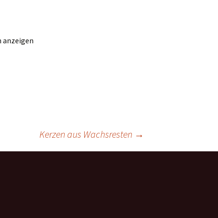
n anzeigen
Kerzen aus Wachsresten
→