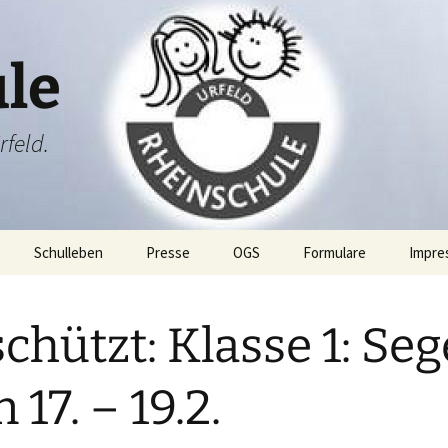
le
rfeld.
Schulleben
Presse
OGS
Formulare
Impre
ang
Projektwoche
chützt: Klasse 1: Se
Rheini & Rheinia
Rheini & Rheinia reisen
mit dir
ibung
St. Martin
Laternenausstellung
 17. – 19.2.
ben
Adventsfeier