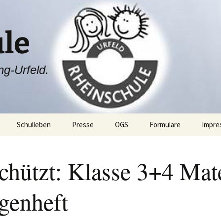
le
ng-Urfeld.
Schulleben
Presse
OGS
Formulare
Impre
ang
Projektwoche
chützt: Klasse 3+4 Mate
Rheini & Rheinia
Rheini & Rheinia reisen
mit dir
egenheft
ibung
St. Martin
Laternenausstellung
ben
Adventsfeier