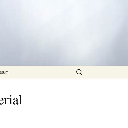
Suchen
ssum
nach:
rial