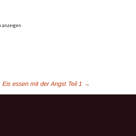
n anzeigen
Eis essen mit der Angst Teil 1
→