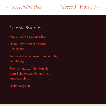
Beitragsnavigation
←
Kressemännchen
Klasse 3 – Woche 6
→
Neueste Beiträge
Kinderrechte Superkräfte
Einkaufsliste für die ersten
Schuljahre
Wir gestalten unsere Rheinschule
nachhaltig
Rheinschule zum fünften Mal mit
dem Schulentwicklungspreis
ausgezeichnet
Freies SegeLn