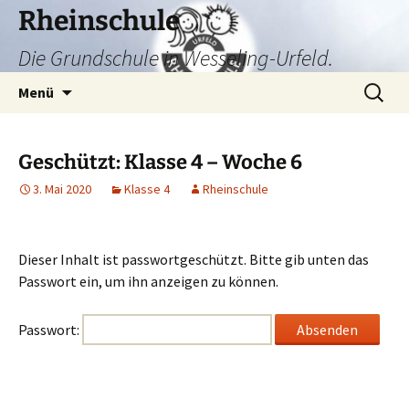
Zum
Rheinschule
Inhalt
Die Grundschule in Wesseling-Urfeld.
springen
Suchen
Menü
nach:
Geschützt: Klasse 4 – Woche 6
3. Mai 2020
Klasse 4
Rheinschule
Dieser Inhalt ist passwortgeschützt. Bitte gib unten das
Passwort ein, um ihn anzeigen zu können.
Passwort: