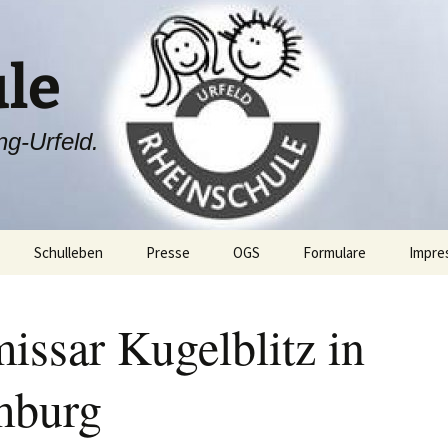
le
ng-Urfeld.
Schulleben
Presse
OGS
Formulare
Impre
ang
Projektwoche
issar Kugelblitz in
Rheini & Rheinia
Rheini & Rheinia reisen
mit dir
burg
ibung
St. Martin
Laternenausstellung
ben
Adventsfeier