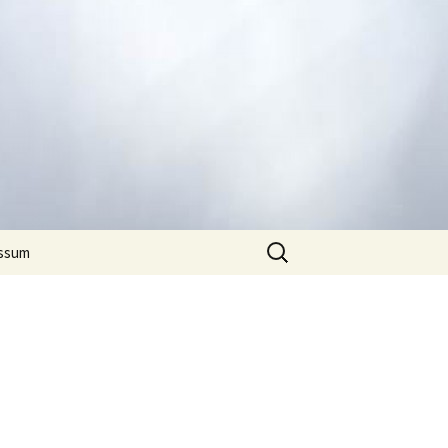
Suchen
ssum
nach: