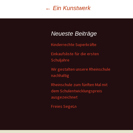
A
Beitragsnavigation
←
Ein Kunstwerk
V
L
Neueste Beiträge
W
Kinderrechte Superkräfte
B
Einkaufsliste für die ersten
Schuljahre
E
Wir gestalten unsere Rheinschule
nachhaltig
Rheinschule zum fünften Mal mit
dem Schulentwicklungspreis
ausgezeichnet
Freies SegeLn