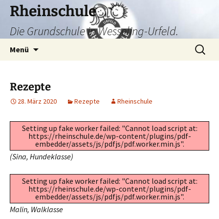
Zum
Rheinschule
Inhalt
Die Grundschule in Wesseling-Urfeld.
springen
Suchen
Menü
nach:
Rezepte
28. März 2020
Rezepte
Rheinschule
Setting up fake worker failed: "Cannot load script at:
https://rheinschule.de/wp-content/plugins/pdf-
embedder/assets/js/pdfjs/pdf.worker.min.js".
(Sina, Hundeklasse)
Setting up fake worker failed: "Cannot load script at:
https://rheinschule.de/wp-content/plugins/pdf-
embedder/assets/js/pdfjs/pdf.worker.min.js".
Malin, Walklasse