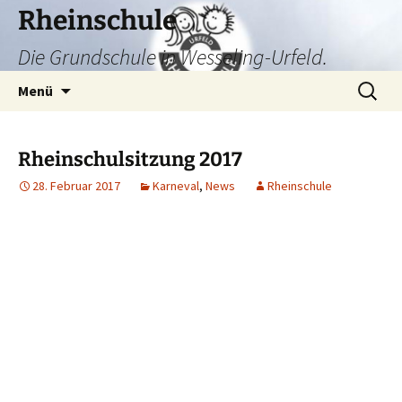
Zum
Rheinschule
Inhalt
Die Grundschule in Wesseling-Urfeld.
springen
Suchen
Menü
nach:
Rheinschulsitzung 2017
28. Februar 2017
Karneval
,
News
Rheinschule