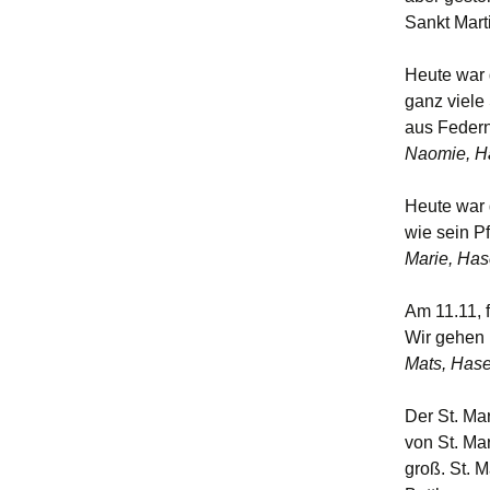
A
Sankt Mart
V
Heute war 
ganz viele
L
aus Federn
Naomie, H
B
Heute war d
wie sein Pf
Marie, Ha
Am 11.11, 
Wir gehen 
Mats, Has
Der St. Ma
von St. Mar
groß. St. M