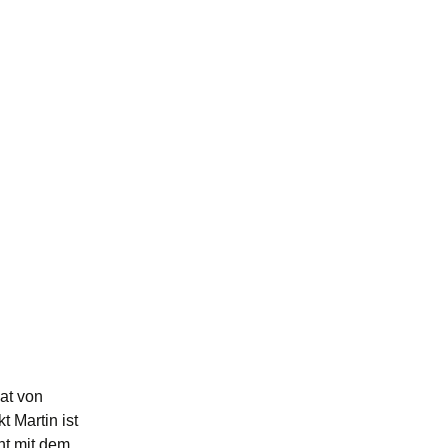
at von
t Martin ist
ht mit dem