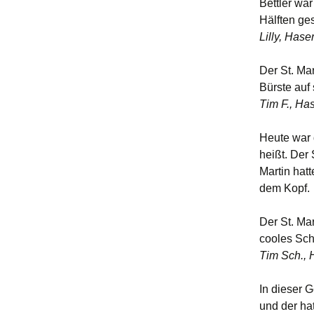
Bettler wa
Hälften ges
Lilly, Has
Der St. Mar
Bürste auf
Tim F., Ha
Heute war d
heißt. Der 
Martin hat
dem Kopf.
Der St. Mar
cooles Sch
Tim Sch.,
In dieser 
und der hat