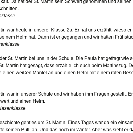
Logbuch Musik
r kalt. Da hat der St. Martin sein Schwert genommen und seinen 
chnitten.
Logbuch Religion
enklasse
Themenhefte
tin war heute in unserer Klasse 2a. Er hat uns erzählt, wieso er
 seinem Helm hat. Dann ist er gegangen und wir hatten Frühstü
senklasse
er St. Martin bei uns in der Schule. Die Paula hat gefragt wie s
St. Martin hat gesagt, dass erzähle ich euch beim Martinszug. De
te einen weißen Mantel an und einen Helm mit einem roten Bes
tin war in unserer Schule und wir haben ihm Fragen gestellt. Er
wert und einen Helm.
 Hasenklasse
Geschichte geht es um St. Martin. Eines Tages war da ein eins
te keinen Pulli an. Und das noch im Winter. Aber was sieht er d