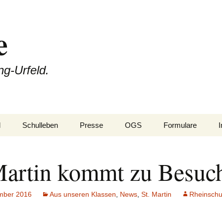
e
ng-Urfeld.
l
Schulleben
Presse
OGS
Formulare
nfang
Projektwoche
Martin kommt zu Besuc
n
Rheini & Rheinia
Rheini & Rheinia reisen
mit dir
eibung
St. Martin
Laternenausstellung
mber 2016
Aus unseren Klassen
,
News
,
St. Martin
Rheinschu
aben
Adventsfeier