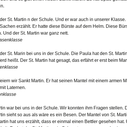
Arbeitsplätze &
rbeitsplan
Arbeitsbedingungen
Raumkonzept
in.
Schreibzeiten
orstellen
Teamarbeit
der St. Martin n der Schule. Und er war auch in unserer Klasse.
Kompasszeit
Klimaschutz
 Sachen erzählt. Er hatte diese Bürste auf dem Helm. Diese Bür
erntagebuch –
Fortbildungskonzept
. Und der St. Martin war ganz nett.
Wochenbuch
SegeL-Zeit
Klasse 1
asenklasse
litzlicht
Fliegende Untertassen
Klasse 2
er St. Marin bei uns in der Schule. Die Paula hat den St. Martin
ETEP
Alltagshilfen
Klasse 3
Tipps von
erd heißt. Der St. Martin hat gesagt, das erfährt er erst beim Mar
Rheinschulkindern für
senklasse
Rheinschulkinder
Konzeptionelle
Klasse 4
Grundlagen
feiern wir Sankt Martin. Er hat seinen Mantel mit einem armen Ma
Familien- und
entstandene Projekte
Erziehungsberatungsstelle
mit Laternen.
Logbuch
Logbuch Deutsch
enklasse
Freies SegeLn
Bastelideen
Im Schnee 2019
Logbuch Kunst
rtin war bei uns in der Schule. Wir konnten ihm Fragen stellen.
Fliegen
tin sieht so aus als wäre es ein Besen. Der Mantel von St. Martin
Logbuch Mathematik
artin hat uns erzählt, dass er einmal einen Bettler gesehen hat