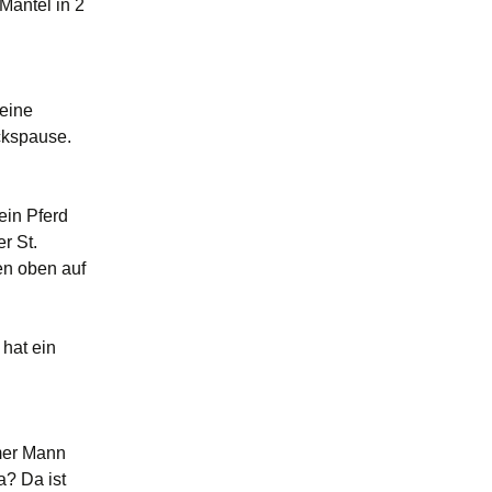
Mantel in 2
 eine
ckspause.
ein Pferd
r St.
en oben auf
 hat ein
amer Mann
a? Da ist