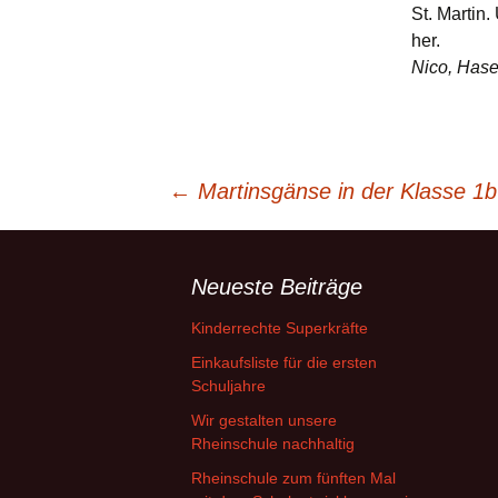
St. Martin
her.
Nico, Has
Beitragsnavigation
←
Martinsgänse in der Klasse 1b
Neueste Beiträge
Kinderrechte Superkräfte
Einkaufsliste für die ersten
Schuljahre
Wir gestalten unsere
Rheinschule nachhaltig
Rheinschule zum fünften Mal