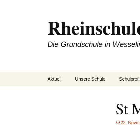
Zum
Inhalt
Rheinschul
springen
Die Grundschule in Wesseli
Aktuell
Unsere Schule
Schulprofi
Unterrichtszeiten
Offener A
St 
Kollegium
Arbeitspla
Sekretariat
Rechtschr
22. Nove
Termine
Hausaufg