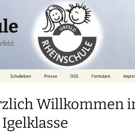
le
rfeld.
Schulleben
Presse
OGS
Formulare
Impre
ang
Projektwoche
zlich Willkommen i
Rheini & Rheinia
Rheini & Rheinia reisen
mit dir
ibung
St. Martin
Laternenausstellung
 Igelklasse
ben
Adventsfeier