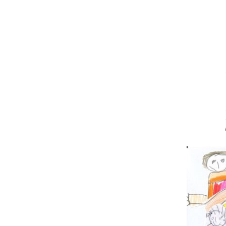
A
V
L
W
B
E