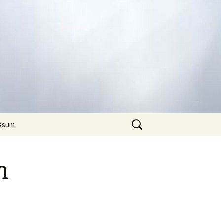
Suchen
ssum
nach:
n