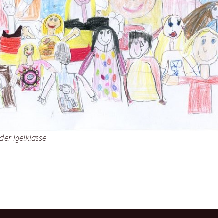
Logbuch Musik
Logbuch Religion
Themenhefte
der Igelklasse