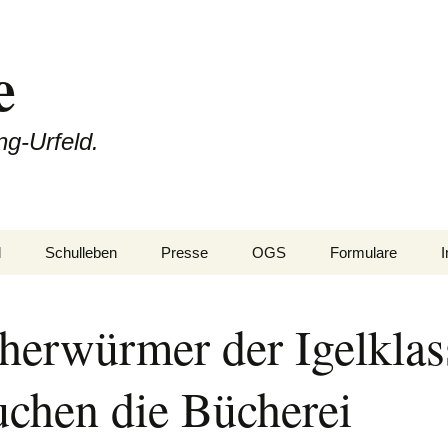
e
ng-Urfeld.
l
Schulleben
Presse
OGS
Formulare
nfang
Projektwoche
herwürmer der Igelklas
n
Rheini & Rheinia
Rheini & Rheinia reisen
mit dir
uchen die Bücherei
eibung
St. Martin
Laternenausstellung
aben
Adventsfeier