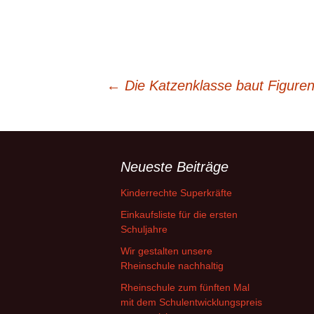
A
V
L
Beitragsnavigation
←
Die Katzenklasse baut Figure
B
Neueste Beiträge
Kinderrechte Superkräfte
Einkaufsliste für die ersten
Schuljahre
Wir gestalten unsere
Rheinschule nachhaltig
Rheinschule zum fünften Mal
mit dem Schulentwicklungspreis