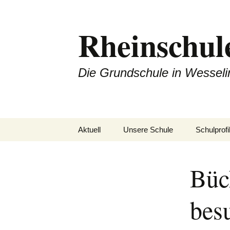
Zum
Inhalt
Rheinschul
springen
Die Grundschule in Wesseli
Aktuell
Unsere Schule
Schulprofi
Unterrichtszeiten
Offener A
Büc
Kollegium
Arbeitspla
bes
Sekretariat
Rechtschr
Termine
Hausaufg