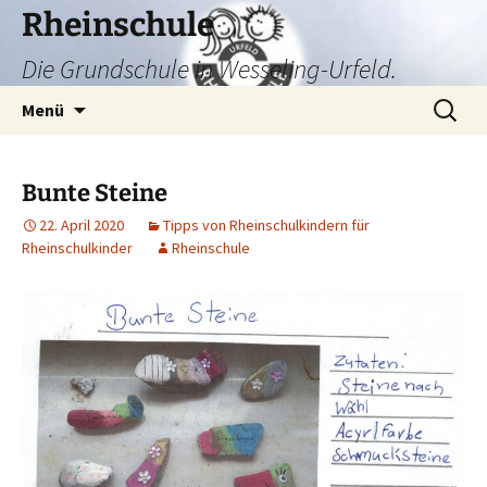
Zum
Rheinschule
Inhalt
Die Grundschule in Wesseling-Urfeld.
springen
Suchen
Menü
nach:
Bunte Steine
22. April 2020
Tipps von Rheinschulkindern für
Rheinschulkinder
Rheinschule