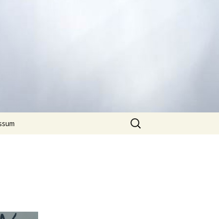
Suchen
ssum
nach: