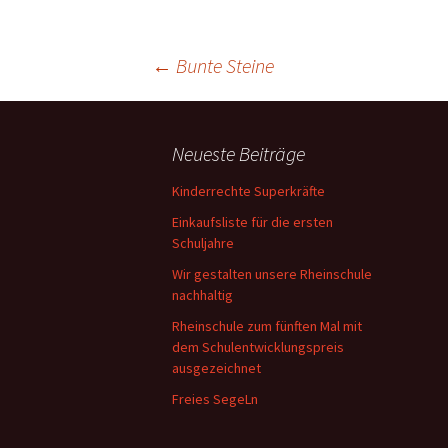
A
Beitragsnavigation
V
←
Bunte Steine
L
W
Neueste Beiträge
B
Kinderrechte Superkräfte
E
Einkaufsliste für die ersten
Schuljahre
Wir gestalten unsere Rheinschule
nachhaltig
Rheinschule zum fünften Mal mit
dem Schulentwicklungspreis
ausgezeichnet
Freies SegeLn