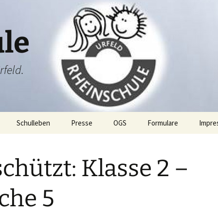
le
rfeld.
Schulleben
Presse
OGS
Formulare
Impre
ang
Projektwoche
chützt: Klasse 2 –
Rheini & Rheinia
Rheini & Rheinia reisen
mit dir
ibung
St. Martin
Laternenausstellung
che 5
ben
Adventsfeier