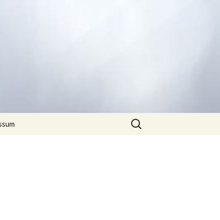
Suchen
ssum
nach: