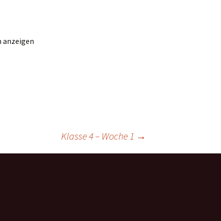
n anzeigen
Klasse 4 – Woche 1
→