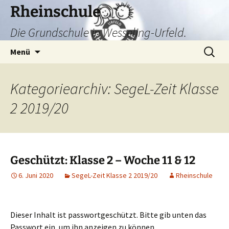
Zum
Rheinschule
Inhalt
Die Grundschule in Wesseling-Urfeld.
springen
Suchen
Menü
nach:
Kategoriearchiv: SegeL-Zeit Klasse
2 2019/20
Geschützt: Klasse 2 – Woche 11 & 12
6. Juni 2020
SegeL-Zeit Klasse 2 2019/20
Rheinschule
Dieser Inhalt ist passwortgeschützt. Bitte gib unten das
Passwort ein, um ihn anzeigen zu können.