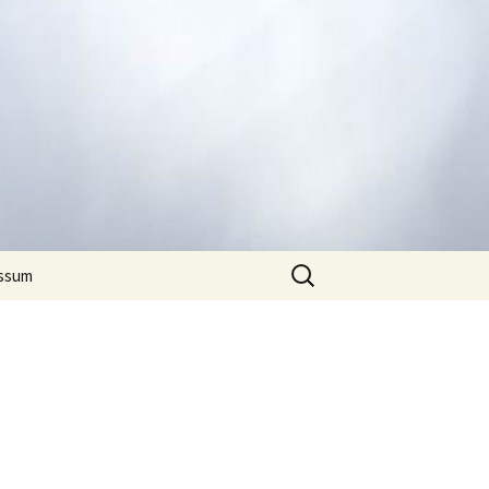
Suchen
ssum
nach: