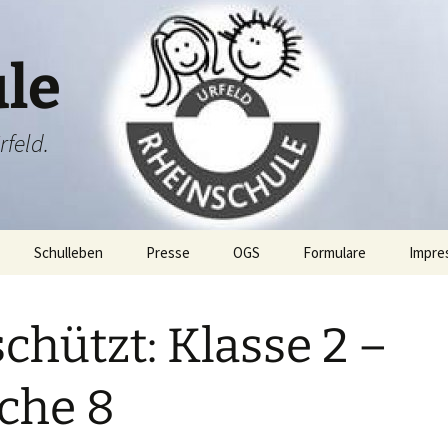
le
rfeld.
Schulleben
Presse
OGS
Formulare
Impre
ang
Projektwoche
chützt: Klasse 2 –
Rheini & Rheinia
Rheini & Rheinia reisen
mit dir
ibung
St. Martin
Laternenausstellung
che 8
ben
Adventsfeier