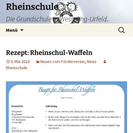
Zum
Rheinschule
Inhalt
Die Grundschule in Wesseling-Urfeld.
springen
Suchen
Menü
nach:
Rezept: Rheinschul-Waffeln
9. Mai 2016
Neues vom Förderverein
,
News
Rheinschule