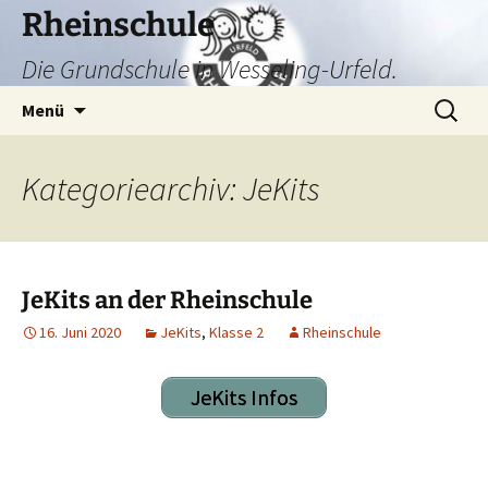
Zum
Rheinschule
Inhalt
Die Grundschule in Wesseling-Urfeld.
springen
Suchen
Menü
nach:
Kategoriearchiv: JeKits
JeKits an der Rheinschule
16. Juni 2020
JeKits
,
Klasse 2
Rheinschule
JeKits Infos