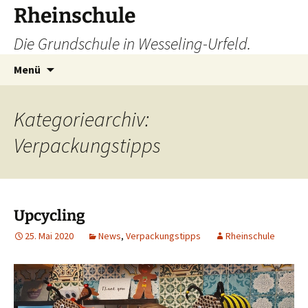
Zum
Rheinschule
Inhalt
Die Grundschule in Wesseling-Urfeld.
springen
Suchen
Menü
nach:
Kategoriearchiv:
Verpackungstipps
Upcycling
25. Mai 2020
News
,
Verpackungstipps
Rheinschule