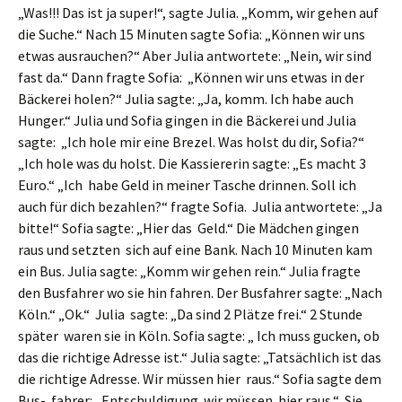
„Was!!! Das ist ja super!“, sagte Julia. „Komm, wir gehen auf
die Suche.“ Nach 15 Minuten sagte Sofia: „Können wir uns
etwas ausrauchen?“ Aber Julia antwortete: „Nein, wir sind
fast da.“ Dann fragte Sofia: „Können wir uns etwas in der
Bäckerei holen?“ Julia sagte: „Ja, komm. Ich habe auch
Hunger.“ Julia und Sofia gingen in die Bäckerei und Julia
sagte: „Ich hole mir eine Brezel. Was holst du dir, Sofia?“
„Ich hole was du holst. Die Kassiererin sagte: „Es macht 3
Euro.“ „Ich habe Geld in meiner Tasche drinnen. Soll ich
auch für dich bezahlen?“ fragte Sofia. Julia antwortete: „Ja
bitte!“ Sofia sagte: „Hier das Geld.“ Die Mädchen gingen
raus und setzten sich auf eine Bank. Nach 10 Minuten kam
ein Bus. Julia sagte: „Komm wir gehen rein.“ Julia fragte
den Busfahrer wo sie hin fahren. Der Busfahrer sagte: „Nach
Köln.“ „Ok.“ Julia sagte: „Da sind 2 Plätze frei.“ 2 Stunde
später waren sie in Köln. Sofia sagte: „ Ich muss gucken, ob
das die richtige Adresse ist.“ Julia sagte: „Tatsächlich ist das
die richtige Adresse. Wir müssen hier raus.“ Sofia sagte dem
Bus- fahrer: „Entschuldigung wir müssen hier raus.“ Sie