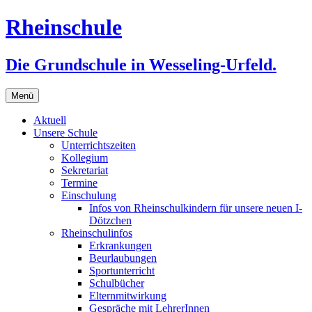
Zum
Rheinschule
Inhalt
springen
Die Grundschule in Wesseling-Urfeld.
Menü
Aktuell
Unsere Schule
Unterrichtszeiten
Kollegium
Sekretariat
Termine
Einschulung
Infos von Rheinschulkindern für unsere neuen I-
Dötzchen
Rheinschulinfos
Erkrankungen
Beurlaubungen
Sportunterricht
Schulbücher
Elternmitwirkung
Gespräche mit LehrerInnen