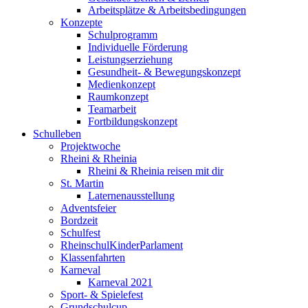
Arbeitsplätze & Arbeitsbedingungen
Konzepte
Schulprogramm
Individuelle Förderung
Leistungserziehung
Gesundheit- & Bewegungskonzept
Medienkonzept
Raumkonzept
Teamarbeit
Fortbildungskonzept
Schulleben
Projektwoche
Rheini & Rheinia
Rheini & Rheinia reisen mit dir
St. Martin
Laternenausstellung
Adventsfeier
Bordzeit
Schulfest
RheinschulKinderParlament
Klassenfahrten
Karneval
Karneval 2021
Sport- & Spielefest
Grundschulcup