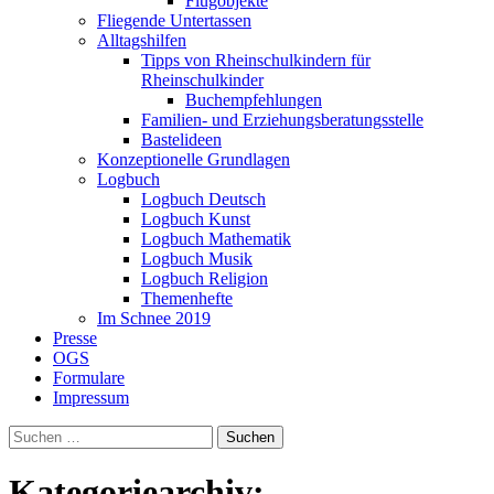
Flugobjekte
Fliegende Untertassen
Alltagshilfen
Tipps von Rheinschulkindern für
Rheinschulkinder
Buchempfehlungen
Familien- und Erziehungsberatungsstelle
Bastelideen
Konzeptionelle Grundlagen
Logbuch
Logbuch Deutsch
Logbuch Kunst
Logbuch Mathematik
Logbuch Musik
Logbuch Religion
Themenhefte
Im Schnee 2019
Presse
OGS
Formulare
Impressum
Suchen
nach:
Kategoriearchiv: