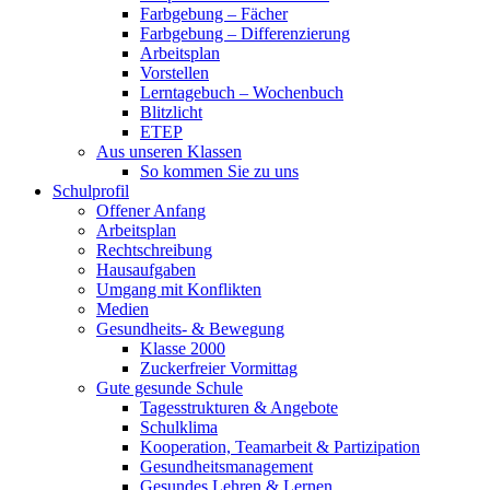
Farbgebung – Fächer
Farbgebung – Differenzierung
Arbeitsplan
Vorstellen
Lerntagebuch – Wochenbuch
Blitzlicht
ETEP
Aus unseren Klassen
So kommen Sie zu uns
Schulprofil
Offener Anfang
Arbeitsplan
Rechtschreibung
Hausaufgaben
Umgang mit Konflikten
Medien
Gesundheits- & Bewegung
Klasse 2000
Zuckerfreier Vormittag
Gute gesunde Schule
Tagesstrukturen & Angebote
Schulklima
Kooperation, Teamarbeit & Partizipation
Gesundheitsmanagement
Gesundes Lehren & Lernen