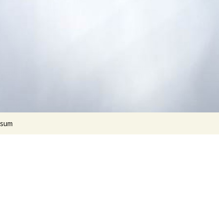
Suchen
ssum
nach: