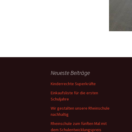
A
V
L
W
B
E
Neueste Beiträge
Kinderrechte Superkräfte
Einkaufsliste für die ersten
Schuljahre
Wir gestalten unsere Rheinschule
nachhaltig
Rheinschule zum fünften Mal mit
dem Schulentwicklungspreis