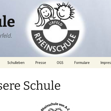
le
rfeld.
Schulleben
Presse
OGS
Formulare
Impre
ang
Projektwoche
ere Schule
Rheini & Rheinia
Rheini & Rheinia reisen
mit dir
bung
St. Martin
Laternenausstellung
en
Adventsfeier