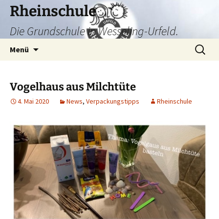
Zum
Rheinschule
Inhalt
Die Grundschule in Wesseling-Urfeld.
springen
Suchen
Menü
nach:
Vogelhaus aus Milchtüte
4. Mai 2020
News
,
Verpackungstipps
Rheinschule