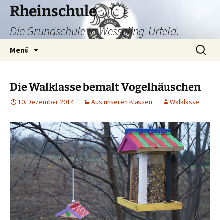
Zum
Rheinschule
Inhalt
Die Grundschule in Wesseling-Urfeld.
springen
Suchen
Menü
nach:
Die Walklasse bemalt Vogelhäuschen
10. Dezember 2014
Aus unseren Klassen
Walklasse