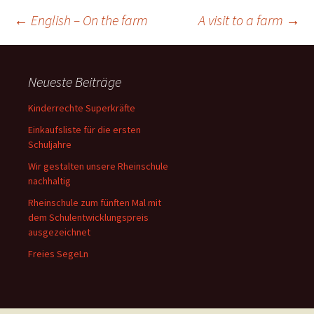
Beitragsnavigation
←
English – On the farm
A visit to a farm
→
Neueste Beiträge
Kinderrechte Superkräfte
Einkaufsliste für die ersten
Schuljahre
Wir gestalten unsere Rheinschule
nachhaltig
Rheinschule zum fünften Mal mit
dem Schulentwicklungspreis
ausgezeichnet
Freies SegeLn