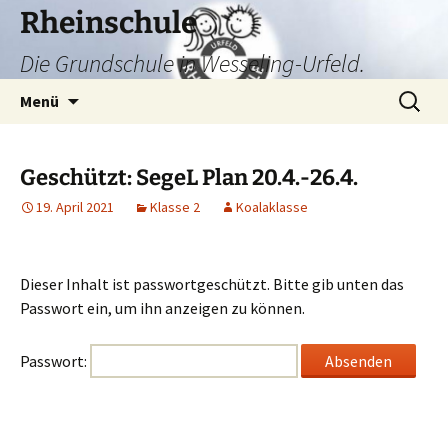
Zum
Rheinschule
Inhalt
Die Grundschule in Wesseling-Urfeld.
springen
Suchen
Menü
nach:
Geschützt: SegeL Plan 20.4.-26.4.
19. April 2021
Klasse 2
Koalaklasse
Dieser Inhalt ist passwortgeschützt. Bitte gib unten das
Passwort ein, um ihn anzeigen zu können.
Passwort: