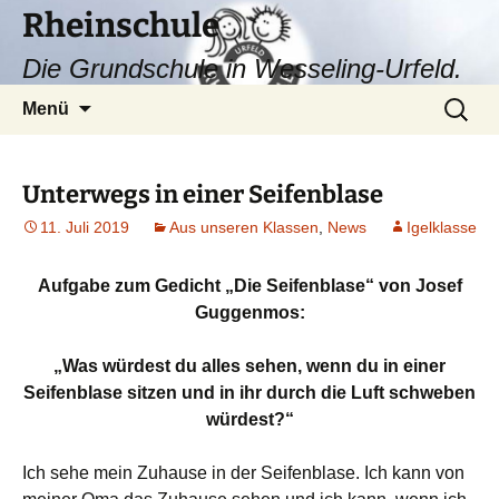
Zum
Rheinschule
Inhalt
Die Grundschule in Wesseling-Urfeld.
springen
Suchen
Menü
nach:
Unterwegs in einer Seifenblase
11. Juli 2019
Aus unseren Klassen
,
News
Igelklasse
Aufgabe zum Gedicht „Die Seifenblase“ von Josef
Guggenmos:
„Was würdest du alles sehen, wenn du in einer
Seifenblase sitzen und in ihr durch die Luft schweben
würdest?“
Ich sehe mein Zuhause in der Seifenblase. Ich kann von