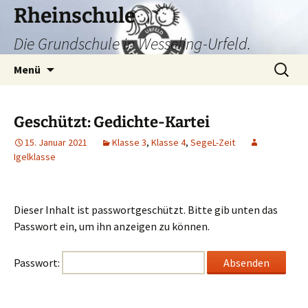
Zum
Rheinschule
Inhalt
Die Grundschule in Wesseling-Urfeld.
springen
Suchen
Menü
nach:
Geschützt: Gedichte-Kartei
15. Januar 2021
Klasse 3
,
Klasse 4
,
SegeL-Zeit
Igelklasse
Dieser Inhalt ist passwortgeschützt. Bitte gib unten das
Passwort ein, um ihn anzeigen zu können.
Passwort: