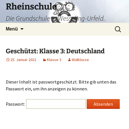
Zum
Rheinschule
Inhalt
Die Grundschule in Wesseling-Urfeld.
springen
Suchen
Menü
nach:
Geschützt: Klasse 3: Deutschland
25. Januar 2021
Klasse 3
Walklasse
Dieser Inhalt ist passwortgeschützt. Bitte gib unten das
Passwort ein, um ihn anzeigen zu können.
Passwort: