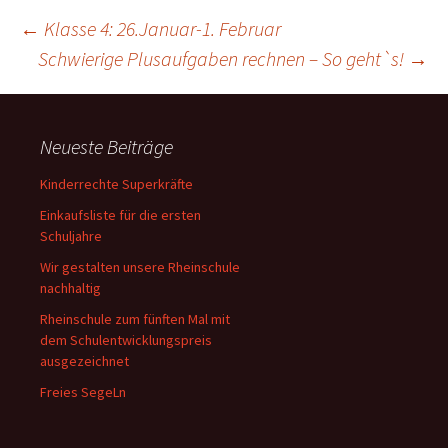
Beitragsnavigation
←
Klasse 4: 26.Januar-1. Februar
Schwierige Plusaufgaben rechnen – So geht`s!
→
Neueste Beiträge
Kinderrechte Superkräfte
Einkaufsliste für die ersten
Schuljahre
Wir gestalten unsere Rheinschule
nachhaltig
Rheinschule zum fünften Mal mit
dem Schulentwicklungspreis
ausgezeichnet
Freies SegeLn