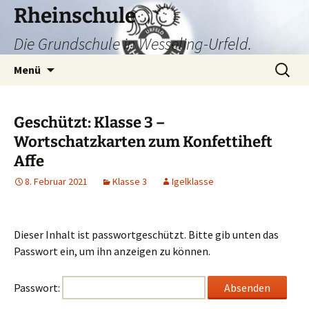
Zum
Rheinschule
Inhalt
Die Grundschule in Wesseling-Urfeld.
springen
Suchen
Menü
nach:
Geschützt: Klasse 3 –
Wortschatzkarten zum Konfettiheft
Affe
8. Februar 2021
Klasse 3
Igelklasse
Dieser Inhalt ist passwortgeschützt. Bitte gib unten das
Passwort ein, um ihn anzeigen zu können.
Passwort: