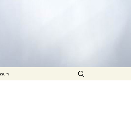
Suchen
ssum
nach: