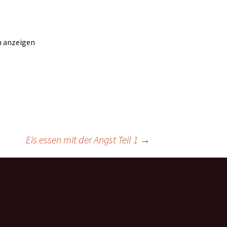
n anzeigen
Eis essen mit der Angst Teil 1
→