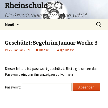
Zum
Rheinschule
Inhalt
Die Grundschule in Wesseling-Urfeld.
springen
Suchen
Menü
nach:
Geschützt: Segeln im Januar Woche 3
25. Januar 2021
Klasse 3
Igelklasse
Dieser Inhalt ist passwortgeschützt. Bitte gib unten das
Passwort ein, um ihn anzeigen zu können.
Passwort: