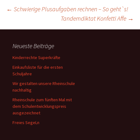
Beitragsnavigation
←
Schwierige Plusaufgaben rechnen – So geht`s!
Tandemdiktat Konfetti Affe
→
Neueste Beiträge
Kinderrechte Superkräfte
Einkaufsliste für die ersten
Schuljahre
Wir gestalten unsere Rheinschule
nachhaltig
Rheinschule zum fünften Mal mit
dem Schulentwicklungspreis
ausgezeichnet
Freies SegeLn