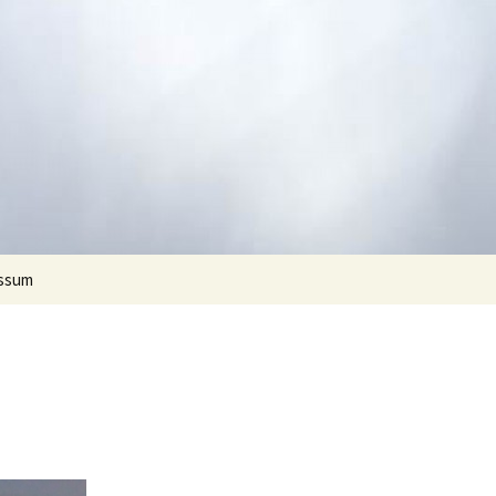
Suchen
ssum
nach: