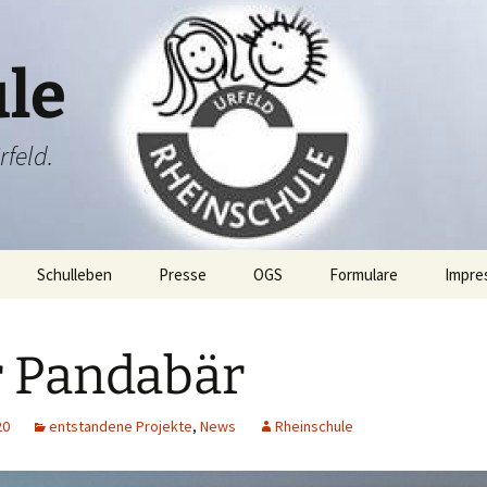
le
rfeld.
Schulleben
Presse
OGS
Formulare
Impre
ang
Projektwoche
 Pandabär
Rheini & Rheinia
Rheini & Rheinia reisen
mit dir
ibung
St. Martin
Laternenausstellung
20
entstandene Projekte
,
News
Rheinschule
ben
Adventsfeier