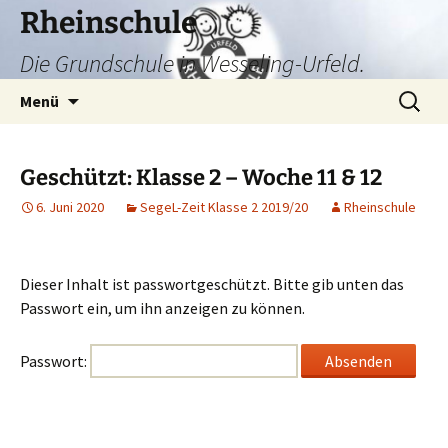
Zum
Rheinschule
Inhalt
Die Grundschule in Wesseling-Urfeld.
springen
Suchen
Menü
nach:
Geschützt: Klasse 2 – Woche 11 & 12
6. Juni 2020
SegeL-Zeit Klasse 2 2019/20
Rheinschule
Dieser Inhalt ist passwortgeschützt. Bitte gib unten das
Passwort ein, um ihn anzeigen zu können.
Passwort: