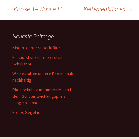
Beitragsnavigation
←
Klasse 3 – Woche 11
Kettenreaktionen
→
Neueste Beiträge
Kinderrechte Superkräfte
Einkaufsliste für die ersten
Schuljahre
Wir gestalten unsere Rheinschule
nachhaltig
Rheinschule zum fünften Mal mit
dem Schulentwicklungspreis
ausgezeichnet
Freies SegeLn