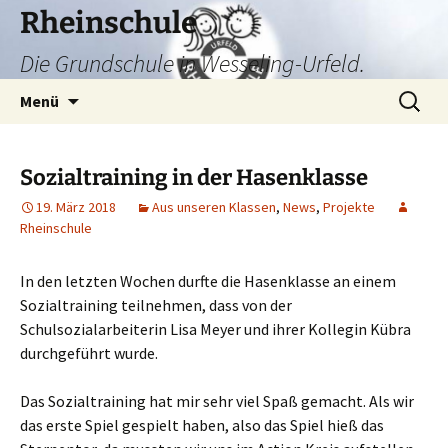
Zum
Rheinschule
Inhalt
Die Grundschule in Wesseling-Urfeld.
springen
Suchen
Menü
nach:
Sozialtraining in der Hasenklasse
19. März 2018
Aus unseren Klassen
,
News
,
Projekte
Rheinschule
In den letzten Wochen durfte die Hasenklasse an einem
Sozialtraining teilnehmen, dass von der
Schulsozialarbeiterin Lisa Meyer und ihrer Kollegin Kübra
durchgeführt wurde.
Das Sozialtraining hat mir sehr viel Spaß gemacht. Als wir
das erste Spiel gespielt haben, also das Spiel hieß das